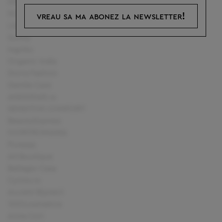
Differenta.ro
KOKOA - COUTURE
vreau sa ma abonez la newsletter!
LittleMag
Sunna
Ingriko
Organic India
Dorra Fashion
Gentle Care
ANSWEAR.ro
SENSITIVE COMFORT
BeautyExpress
IVORYROMANIA
Purezza
All Boutique
Bellagio Casa
Cynos.ro
Accent Bijuterii
1001cosmetice
Anna Cori