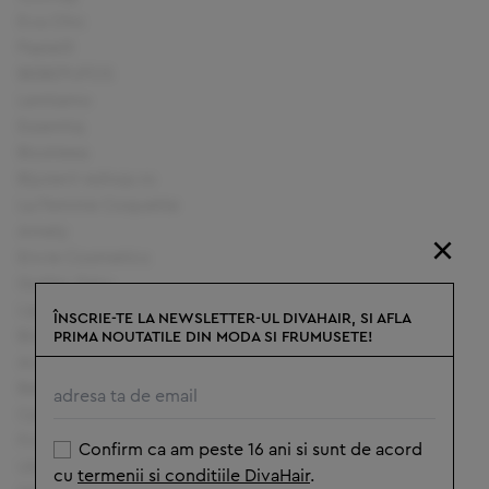
Eva Chic
Pastel3
BEBEPUFOS
Lentiamo
Essentiq
BioAleea
Bijuterii-eshop.ro
La Femme Coquette
Amely
×
Envie Cosmetics
Gothic Fairy
Lipeste si decoreaza
ÎNSCRIE-TE LA NEWSLETTER-UL DIVAHAIR, SI AFLA
BioDiva
PRIMA NOUTATILE DIN MODA SI FRUMUSETE!
Accent
Bebe.ro
Cafeaua Ganoderma
Frisky
Confirm ca am peste 16 ani si sunt de acord
Uleiuri Naturale
cu
termenii si conditiile DivaHair
.