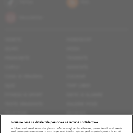
TikTok
RSS
Newsletter
vedete
horoscop
zilnic
moda
frumusete
tendinte
cuplu
sanatate
casa si gradina
culinar
quiz
timp liber
fitness si sport
diete si slabire
texte dragoste
galerie poze
felicitari
reviews
sfaturi
știri politice
Nouă ne pasă ca datele tale personale să rămână confidențiale
Noi și partenerii noștri
1019
stocăm și/sau accesăm informații pe dispozitivul dvs., precum identificatorii cookie
unici pentru prelucrarea datelor cu caracter personal. Puteți accepta sau gestiona preferințele dvs. făcând clic