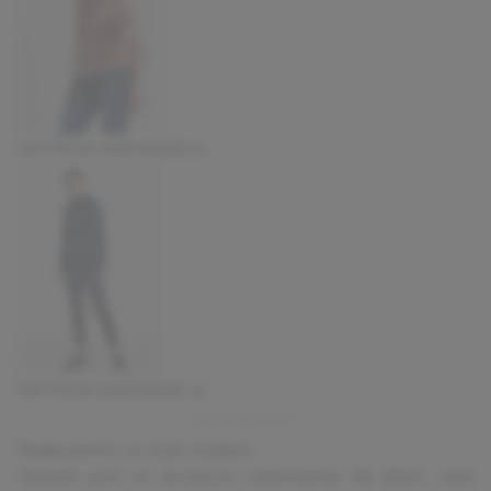
169.9 RON
ANSWEAR.ro
169.9 RON
ANSWEAR.ro
Veste
pentru un look modern
Vestele
sunt un accesoriu vestimentar de efect, care