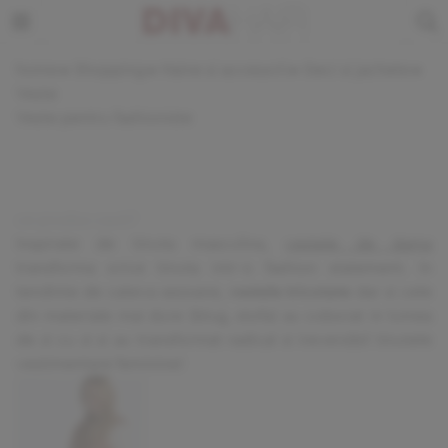
home
▸
Shopping
▸
Haine si accesorii
▸
Geci si jachete
▸
Veste
Veste pentru fashioniste
Inspirate de tinuta masculina,
vestele de dama
transforma orice tinuta intr-o fashion statement. In
tendinte de cateva sezoane,
vestele tricotate
dar si cele
din materiale mai dure (blug, stofa) au coborat in lumea
de zi cu zi si au transformat radical si ireversibil tinutele
vestimentare feminine!