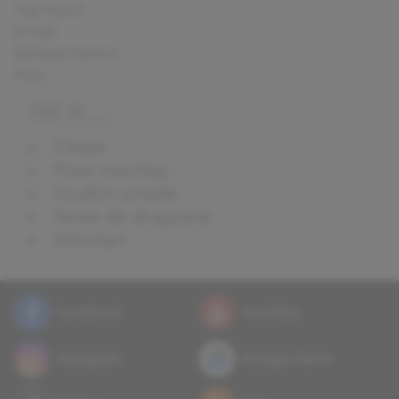
Top Watch
D-Mail
Bellezza Fashion
Moly
VEZI SI:
Citate
Poze machiaj
Coafuri simple
Texte de dragoste
Felicitari
Facebook
YouTube
Instagram
Google News