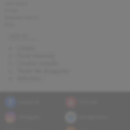
Top Watch
D-Mail
Bellezza Fashion
Moly
VEZI SI:
Citate
Poze machiaj
Coafuri simple
Texte de dragoste
Felicitari
Facebook
YouTube
Instagram
Google News