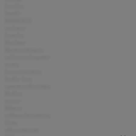
Eva Chic
Pastel3
BEBEPUFOS
Lentiamo
Essentiq
BioAleea
Bijuterii-eshop.ro
La Femme Coquette
Amely
Envie Cosmetics
Gothic Fairy
Lipeste si decoreaza
BioDiva
Accent
Bebe.ro
Cafeaua Ganoderma
Frisky
Uleiuri Naturale