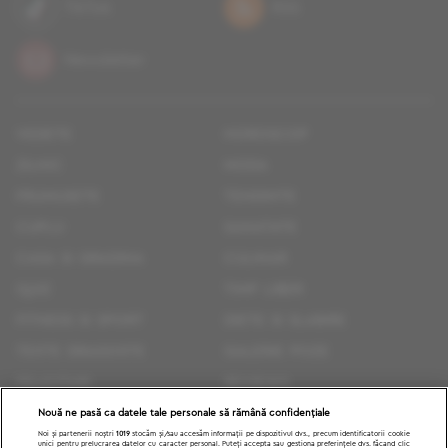
TikTok
RSS
Newsletter
vedete
horoscop
zilnic
moda
frumusete
tendinte
cuplu
sanatate
casa si gradina
culinar
quiz
timp liber
fitness si sport
diete si slabire
texte dragoste
galerie poze
felicitari
reviews
sfaturi
știri politice
Nouă ne pasă ca datele tale personale să rămână confidențiale
Noi și partenerii noștri
1019
stocăm și/sau accesăm informații pe dispozitivul dvs., precum identificatorii cookie
unici pentru prelucrarea datelor cu caracter personal. Puteți accepta sau gestiona preferințele dvs. făcând clic