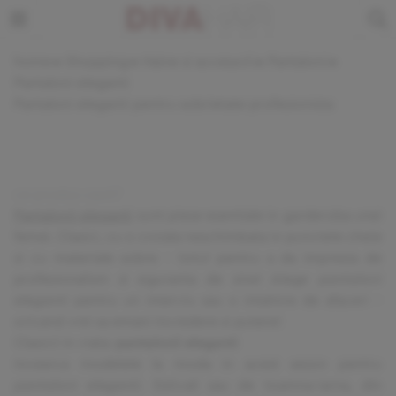
home
▸
Shopping
▸
Haine si accesorii
▸
Pantaloni
▸
Pantaloni eleganti
Pantaloni eleganti pentru sobrietate profesionista
Pantalonii eleganti
sunt piese esentiale in garderoba unei
femei. Clasici, cu o croiala neschimbata in punctele cheie
si cu materiale sobre – totul pentru a da impresia de
profesionalism si siguranta de sine! Alege
pantaloni
eleganti
pentru un interviu sau o intalnire de afaceri –
oricand vrei sa emani incredere si putere!
Clasicii in viata:
pantalonii eleganti
Incearca modelele la moda in acest sezon pentru
pantaloni eleganti
. Estivali sau de toamna-iarna, din