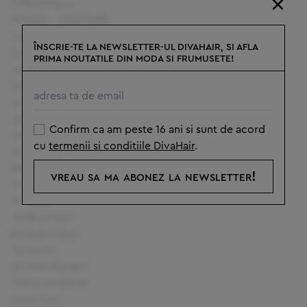
×
Differenta.ro
KOKOA - COUTURE
LittleMag
ÎNSCRIE-TE LA NEWSLETTER-UL DIVAHAIR, SI AFLA
Sunna
PRIMA NOUTATILE DIN MODA SI FRUMUSETE!
Ingriko
Organic India
Dorra Fashion
Gentle Care
Confirm ca am peste 16 ani si sunt de acord
ANSWEAR.ro
cu
termenii si conditiile DivaHair
.
SENSITIVE COMFORT
BeautyExpress
vreau sa ma abonez la newsletter!
IVORYROMANIA
Purezza
All Boutique
Bellagio Casa
Cynos.ro
Accent Bijuterii
1001cosmetice
Anna Cori