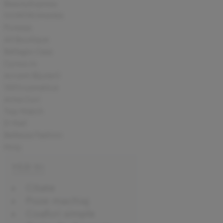
BeautyExpress
IVORYROMANIA
Purezza
All Boutique
Bellagio Casa
Cynos.ro
Accent Bijuterii
1001cosmetice
Anna Cori
Top Watch
D-Mail
Bellezza Fashion
Moly
VEZI SI:
Citate
Poze machiaj
Coafuri simple