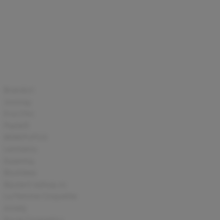
Branduri
Joomay
Eva Chic
Pastel3
BEBEPUFOS
Lentiamo
Essentiq
BioAleea
Bijuterii-eshop.ro
La Femme Coquette
Amely