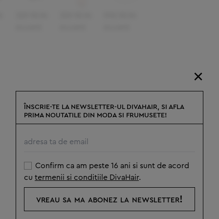
N
329 RON
359 RON
990 RON
Accent
Accent
Accent
×
ÎNSCRIE-TE LA NEWSLETTER-UL DIVAHAIR, SI AFLA
PRIMA NOUTATILE DIN MODA SI FRUMUSETE!
Confirm ca am peste 16 ani si sunt de acord
cu
termenii si conditiile DivaHair
.
vreau sa ma abonez la newsletter!