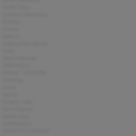
Envie Cosmetics
Gothic Fairy
Lipeste si decoreaza
BioDiva
Accent
Bebe.ro
Cafeaua Ganoderma
Frisky
Uleiuri Naturale
Differenta.ro
KOKOA - COUTURE
LittleMag
Sunna
Ingriko
Organic India
Dorra Fashion
Gentle Care
ANSWEAR.ro
SENSITIVE COMFORT