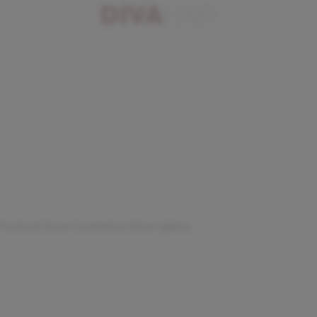
Produse bio
▸
Cosmetice bio
▸
Igiena