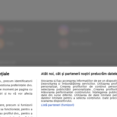
YouTube
Instagram
RSS
Newsletter
roscop
zilnic
umusete
tendinte
țiale
Atât noi, cât și partenerii noștri prelucrăm datele
natate
casa si gradina
Stocarea și/sau accesarea informațiilor de pe un dispozit
, precum identificatorii
Dezvoltarea și îmbunătățirea serviciilor. Utilizarea prof
estiona preferințele dvs.
iz
timp liber
personalizat. Crearea profilurilor de conținut persona
orice moment pe pagina cu
selectarea publicității personalizate. Crearea profilur
Măsurarea performanței conținutului. Înțelegerea public
te si slabire
texte dragoste
ștri și nu vă vor afecta
date din surse diferite. Utilizarea de date limitate pen
datelor limitate pentru a selecta conținutul. Date preci
scanarea dispozitivului.
icitari
reviews
ere, precum si furnizorii
Listă parteneri (furnizori)
 sa functioneze, pentru a
ri politice
au profilul dvs., pentru a