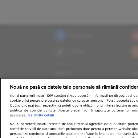
Facebook
TikTok
vedete
ho
moda
fr
Nouă ne pasă ca datele tale personale să rămână confiden
cuplu
sa
Noi și partenerii noștri
1019
stocăm și/sau accesăm informații pe dispozitivul dvs.
cookie unici pentru prelucrarea datelor cu caracter personal. Puteți accepta sau g
culinar
qu
făcând clic mai jos, respectiv vă puteți opune utilizării unui interes legitim în 
fitness si sport
die
politica de confidențialitate. Aceste alegeri vor fi raportate partenerilor no
navigarea.
Mai multe detalii
galerie poze
fel
Noi si partenerii nostri (retelele de socializare si agentiile de publicitate parten
nostri de servicii de date analitice) prelucram date pentru a permite website-ului
sfaturi
ști
personaliza continutul si anunturile publicitare afisate in functie de interesele si/s