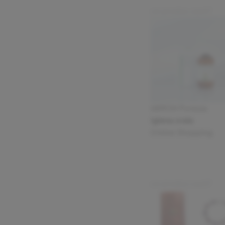
68 RON
Purezza
Igiena orala
Online Shopping