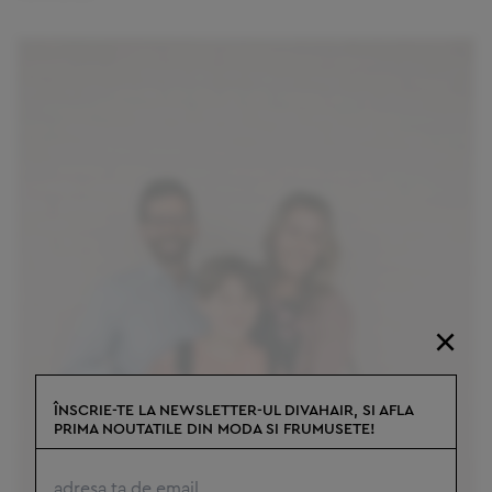
×
ÎNSCRIE-TE LA NEWSLETTER-UL DIVAHAIR, SI AFLA
PRIMA NOUTATILE DIN MODA SI FRUMUSETE!