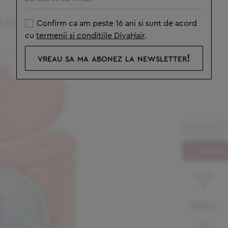
ii precum rozaceea și
Confirm ca am peste 16 ani si sunt de acord
cu
termenii si conditiile DivaHair
.
vreau sa ma abonez la newsletter!
horosco
zilnic
Berbec