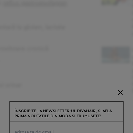
și
reflux gastroesofagian
entară la gluten, lactate
rositoare cronică
ui urinar
×
ÎNSCRIE-TE LA NEWSLETTER-UL DIVAHAIR, SI AFLA
PRIMA NOUTATILE DIN MODA SI FRUMUSETE!