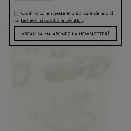
Confirm ca am peste 16 ani si sunt de acord
cu
termenii si conditiile DivaHair
.
vreau sa ma abonez la newsletter!