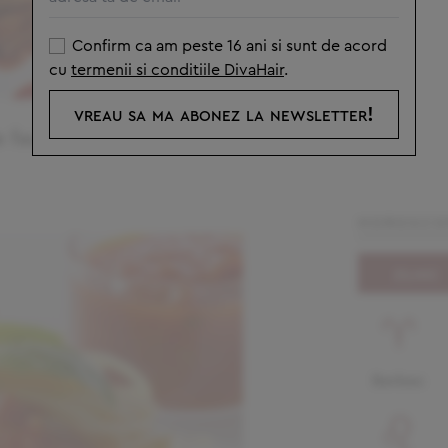
Confirm ca am peste 16 ani si sunt de acord
cu
termenii si conditiile DivaHair
.
vreau sa ma abonez la newsletter!
e faci când prepari
horosco
zilnic
Berbec